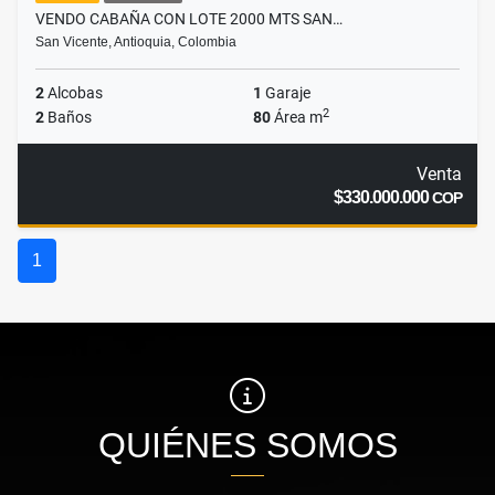
VENDO CABAÑA CON LOTE 2000 MTS SAN…
San Vicente, Antioquia, Colombia
2
Alcobas
1
Garaje
2
2
Baños
80
Área m
Venta
$330.000.000
COP
1
QUIÉNES SOMOS