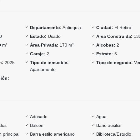
Departamento:
Antioquia
Ciudad:
El Retiro
0
Estado:
Usado
Área Construida:
13
 m²
Área Privada:
170 m²
Alcobas:
2
Garaje:
2
Estrato:
5
n:
2025
Tipo de inmueble:
Tipo de negocio:
Ve
Apartamento
ción:
Adosado
Agua
dos
Balcón
Baño auxiliar
 principal
Barra estilo americano
Biblioteca/Estudio