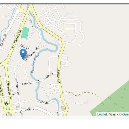
Leaflet
| Wasi - ©
Ope