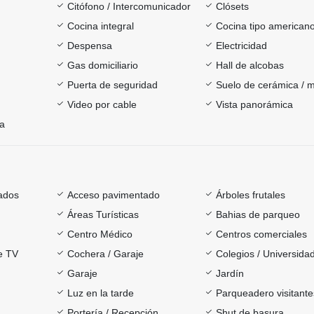
Citófono / Intercomunicador
Clósets
Cocina integral
Cocina tipo american
Despensa
Electricidad
Gas domiciliario
Hall de alcobas
Puerta de seguridad
Suelo de cerámica / 
Video por cable
Vista panorámica
ía
ados
Acceso pavimentado
Árboles frutales
Áreas Turísticas
Bahias de parqueo
Centro Médico
Centros comerciales
e TV
Cochera / Garaje
Colegios / Universida
Garaje
Jardín
Luz en la tarde
Parqueadero visitante
Portería / Recepción
Shut de basura