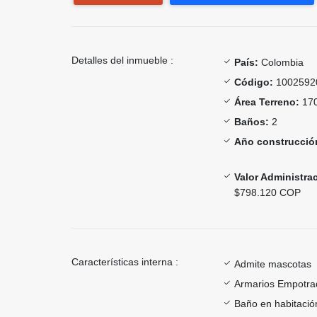
Detalles del inmueble :
País:
Colombia
Código:
1002592
Área Terreno:
170
Baños:
2
Año construcció
Valor Administra
$798.120 COP
Características interna :
Admite mascotas
Armarios Empotra
Baño en habitación