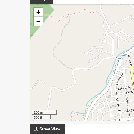
+
−
200 m
500 ft
Street View