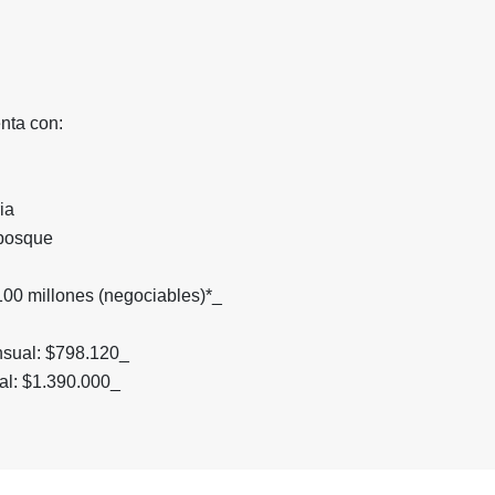
nta con:
ia
 bosque
100 millones (negociables)*_
sual: $798.120_
al: $1.390.000_