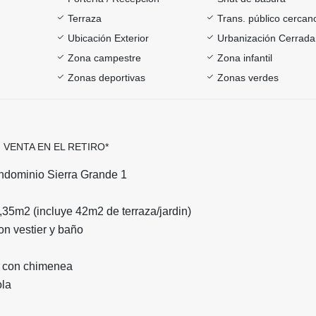
Terraza
Trans. público cercan
Ubicación Exterior
Urbanización Cerrada
Zona campestre
Zona infantil
Zonas deportivas
Zonas verdes
VENTA EN EL RETIRO*
ndominio Sierra Grande 1
0,35m2 (incluye 42m2 de terraza/jardin)
on vestier y baño
r con chimenea
ola