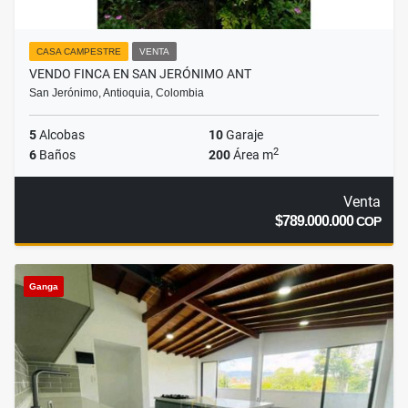
CASA CAMPESTRE
VENTA
VENDO FINCA EN SAN JERÓNIMO ANT
San Jerónimo, Antioquia, Colombia
5
Alcobas
10
Garaje
2
6
Baños
200
Área m
Venta
$789.000.000
COP
Ganga