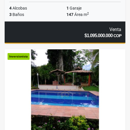
4
Alcobas
1
Garaje
2
3
Baños
147
Área m
Venta
$1.095.000.000
COP
Inversionista