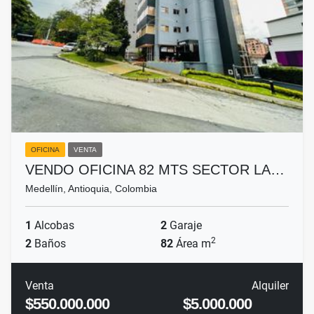
OFICINA
VENTA
VENDO OFICINA 82 MTS SECTOR LA…
Medellín, Antioquia, Colombia
1
Alcobas
2
Garaje
2
2
Baños
82
Área m
Venta
Alquiler
$550.000.000
$5.000.000