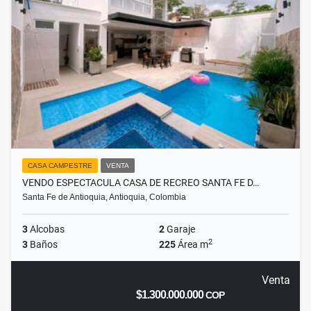
CASA CAMPESTRE
VENTA
VENDO ESPECTACULA CASA DE RECREO SANTA FE D…
Santa Fe de Antioquia, Antioquia, Colombia
3
Alcobas
2
Garaje
2
3
Baños
225
Área m
Venta
$1.300.000.000
COP