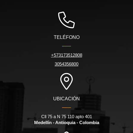
TELÉFONO
+573173512808
3054356800
UBICACIÓN
Cll 75 a N 75 110 apto 401
Medellín - Antioquia - Colombia