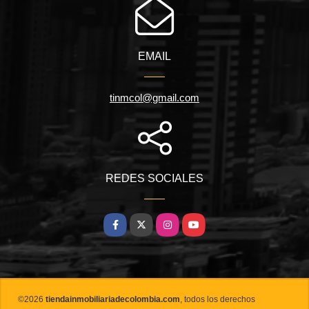
EMAIL
tinmcol@gmail.com
REDES SOCIALES
Facebook
X
Instagram
YouTube
©2026
tiendainmobiliariadecolombia.com
, todos los derechos