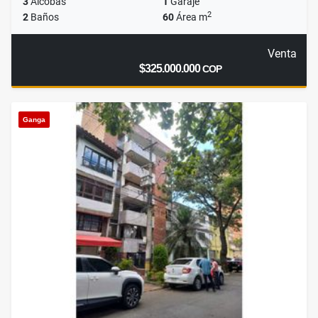
3
Alcobas
1
Garaje
2
2
Baños
60
Área m
Venta
$325.000.000
COP
Ganga