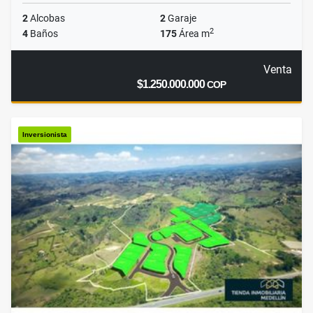
2
Alcobas
2
Garaje
2
4
Baños
175
Área m
Venta
$1.250.000.000
COP
Inversionista