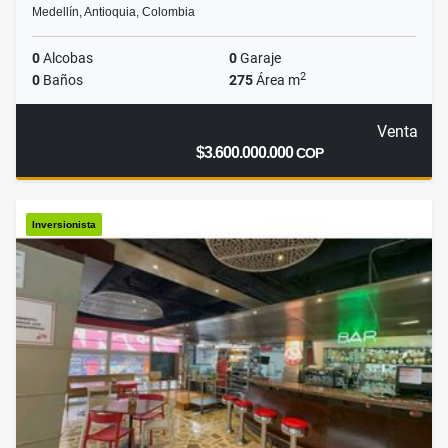
Medellín, Antioquia, Colombia
0
Alcobas
0
Garaje
2
0
Baños
275
Área m
Venta
$3.600.000.000
COP
Inversionista