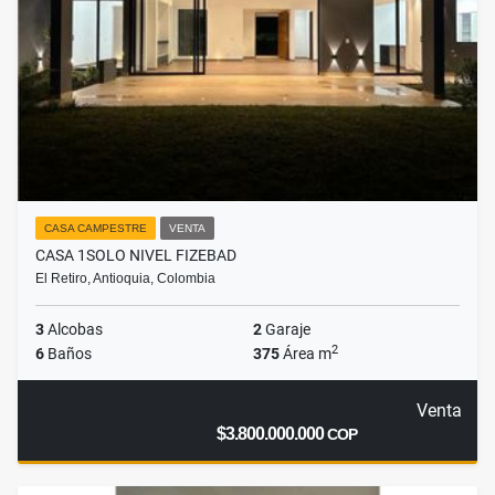
CASA CAMPESTRE
VENTA
CASA 1SOLO NIVEL FIZEBAD
El Retiro, Antioquia, Colombia
3
Alcobas
2
Garaje
2
6
Baños
375
Área m
Venta
$3.800.000.000
COP