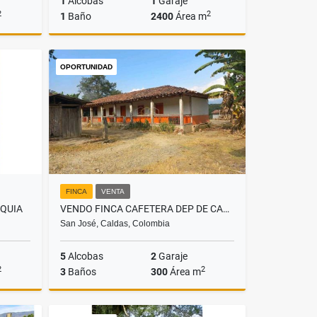
1
Alcobas
1
Garaje
2
2
1
Baño
2400
Área m
Venta
Venta
OPORTUNIDAD
$1.560.000.000
FINCA
VENTA
OQUIA
VENDO FINCA CAFETERA DEP DE CALDAS
San José, Caldas, Colombia
5
Alcobas
2
Garaje
2
2
3
Baños
300
Área m
Venta
Venta