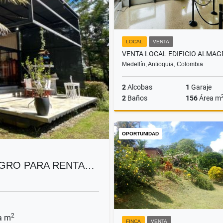
LOCAL
VENTA
Medellín, Antioquia, Colombia
2
Alcobas
1
Garaje
2
Baños
156
Área m
Venta
A
OPORTUNIDAD
$1.600.000.000
$15.000.
EGRO PARA RENTA…
2
a m
FINCA
VENTA