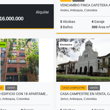
Andes, Antioquia, Colombia
Alquiler
16.000.000
5
Alcobas
4
Garaje
3
Baños
300
Área m
nista
Exclusivo
$700.000.000
IO
VENTA
CASA CAMPESTRE
VENTA
VENDO EDIFICIO CON 18 APARTAMENTOS + 3 LOCALES CERCA U COOPERATIVA
n, Antioquia, Colombia
Jerico, Antioquia, Colombia