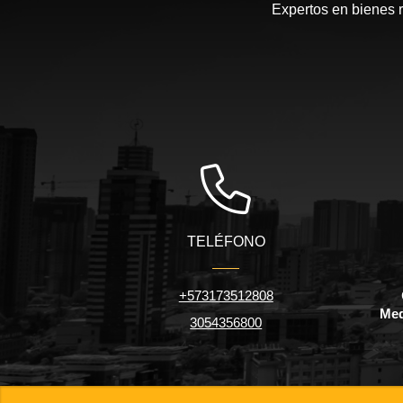
Expertos en bienes r
TELÉFONO
+573173512808
Med
3054356800