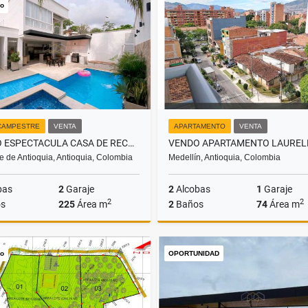
vo
$1.500.000.000
$2.500.000.000
CAMPESTRE
VENTA
APARTAMENTO
VENTA
VENDO ESPECTACULA CASA DE RECREO SANTA FE DE ANTIOQUÍA.
VENDO APARTAMENTO LAUREL
e de Antioquia, Antioquia, Colombia
Medellín, Antioquia, Colombia
bas
2
Garaje
2
Alcobas
1
Garaje
2
2
s
225
Área m
2
Baños
74
Área m
Venta
vo
OPORTUNIDAD
$1.300.000.000
$660.000.000