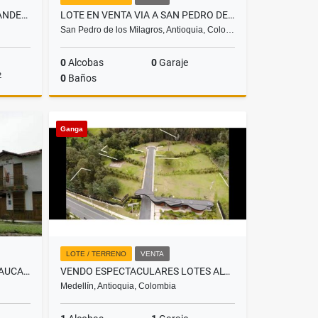
VENCAMBIO FINCA CAFETERA ANDES 16 CUADRAS
LOTE EN VENTA VIA A SAN PEDRO DE LOS MILAGROS
San Pedro de los Milagros, Antioquia, Colo…
0
Alcobas
0
Garaje
2
0
Baños
Venta
Venta
Ganga
$325.000.000
LOTE / TERRENO
VENTA
CASA CAMPESTRE EN VENTA, CAUCA VIEJO
VENDO ESPECTACULARES LOTES ALTO DE PALMAS MEDELLIN
Medellín, Antioquia, Colombia