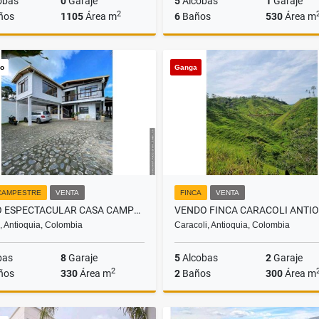
obas
0
Garaje
5
Alcobas
1
Garaje
2
ños
1105
Área m
6
Baños
530
Área m
Venta
vo
Ganga
$5.000.015.000
$2.400.000.000
CAMPESTRE
VENTA
FINCA
VENTA
VENDO ESPECTACULAR CASA CAMPESTRE LA CEJA ANT
VENDO FINCA CARACOLI ANTI
, Antioquia, Colombia
Caracoli, Antioquia, Colombia
bas
8
Garaje
5
Alcobas
2
Garaje
2
ños
330
Área m
2
Baños
300
Área m
Venta