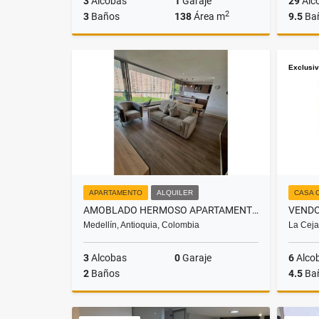
3
Alcobas
1
Garaje
29
Alc
2
3
Baños
138
Área m
9.5
Ba
Venta
Exclusi
$580.000.000
APARTAMENTO
ALQUILER
CASA 
AMOBLADO HERMOSO APARTAMENTO LOMA DEL INDIO
Medellín, Antioquia, Colombia
La Ceja
3
Alcobas
0
Garaje
6
Alco
2
Baños
4.5
Ba
Alquiler