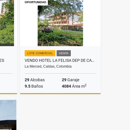
OPORTUNIDAD
$4.500.000.000
LOTE COMERCIAL
VENTA
ES
VENDO HOTEL LA FELISA DEP DE CALDAS
La Merced, Caldas, Colombia
29
Alcobas
29
Garaje
2
9.5
Baños
4084
Área m
Venta
Venta
$1.500.000.000