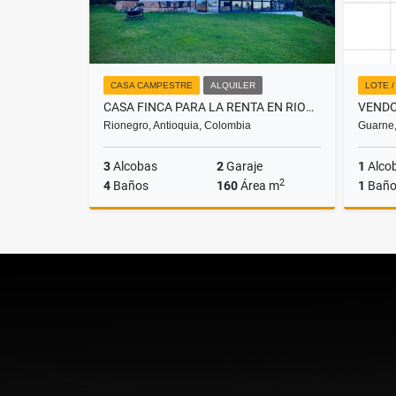
CASA CAMPESTRE
ALQUILER
LOTE 
CASA FINCA PARA LA RENTA EN RIONEGRO
Rionegro, Antioquia, Colombia
Guarne,
3
Alcobas
2
Garaje
1
Alco
2
4
Baños
160
Área m
1
Bañ
Alquiler
$6.000.000