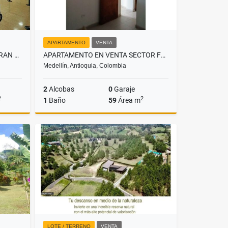
APARTAMENTO
VENTA
VENTA LOCAL EDIFICIO ALMAGRAN 155 POBLADO ASTORGA
APARTAMENTO EN VENTA SECTOR FLORESTA
Medellín, Antioquia, Colombia
2
Alcobas
0
Garaje
2
2
1
Baño
59
Área m
lquiler
Venta
000
$135.000.000
LOTE / TERRENO
VENTA