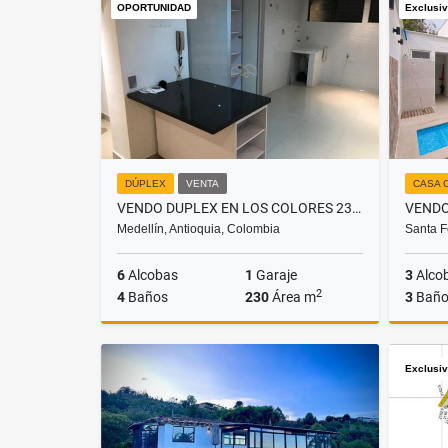
OPORTUNIDAD
Exclusi
$6.800.000
DÚPLEX
VENTA
CASA 
VENDO DUPLEX EN LOS COLORES 230M
Medellín, Antioquia, Colombia
Santa F
6
Alcobas
1
Garaje
3
Alco
2
4
Baños
230
Área m
3
Baño
Venta
Exclusi
$750.000.000