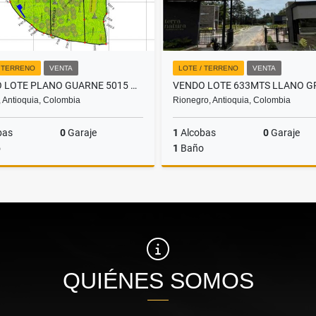
/ TERRENO
VENTA
LOTE / TERRENO
VENTA
VENDO LOTE PLANO GUARNE 5015 MTS CON LAGO Y CANCHA
 Antioquia, Colombia
Rionegro, Antioquia, Colombia
bas
0
Garaje
1
Alcobas
0
Garaje
o
1
Baño
Venta
$550.000.000
$840.000.000
QUIÉNES SOMOS