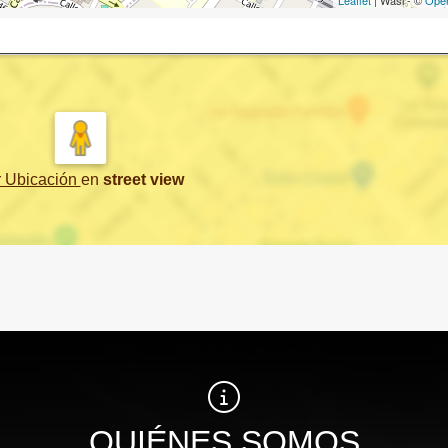
Leaflet
| Wasi - ©
Ope
r Ubicación
en
street view
QUIÉNES SOMOS