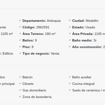
Departamento:
Antioquia
Ciudad:
Medellín
ente
Código:
2862591
Estado:
Usado
1105 m²
Área Terreno:
180 m²
Área Privada:
1105 m
Baños:
9
Baño medio:
Si
Piso:
8
Año construcción:
2
:
Edificio
Tipo de negocio:
Venta
dos
Balcón
Baño auxiliar
 principal
Clósets
Cocina integral
Gas domiciliario
Suelo de cerámica / 
Zona de lavandería