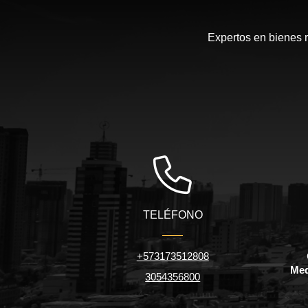
Expertos en bienes r
TELÉFONO
+573173512808
Med
3054356800