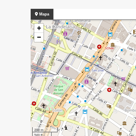
Mapa
+
−
200 m
500 ft