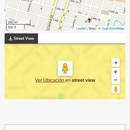
200 m
500 ft
Leaflet
| Wasi - ©
OpenStreetMap
Street View
Ver Ubicación
en
street view