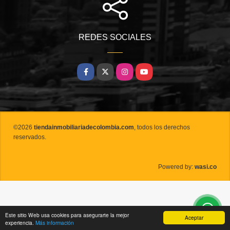
REDES SOCIALES
Facebook
X
Instagram
YouTube
©2026
tiendainmobiliariadecolombia.com
, todos los derechos
reservados.
wasi.co
Powered by:
Este sitio Web usa cookies para asegurarte la mejor
Aceptar
experiencia.
Más información