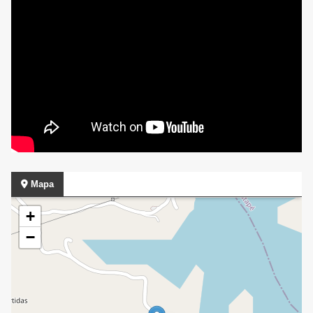
Mapa
+
−