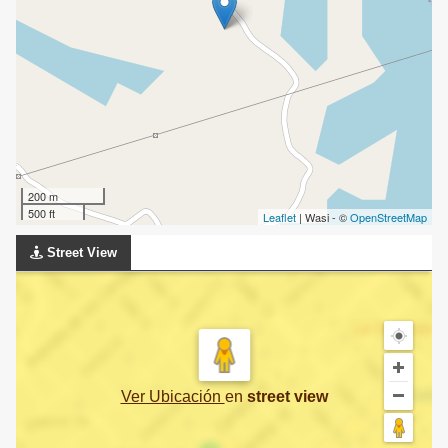
200 m
500 ft
Leaflet
| Wasi - ©
OpenStreetMap
Street View
Ver Ubicación
en
street view