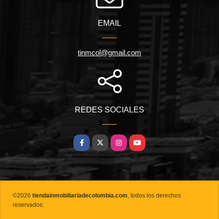
EMAIL
tinmcol@gmail.com
REDES SOCIALES
Facebook
X
Instagram
YouTube
©2026
tiendainmobiliariadecolombia.com
, todos los derechos
reservados.