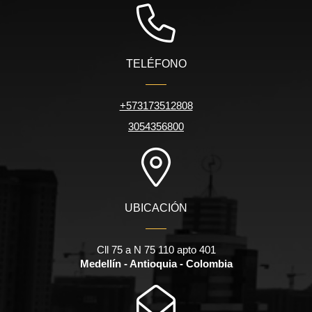
TELÉFONO
+573173512808
3054356800
UBICACIÓN
Cll 75 a N 75 110 apto 401
Medellín - Antioquia - Colombia