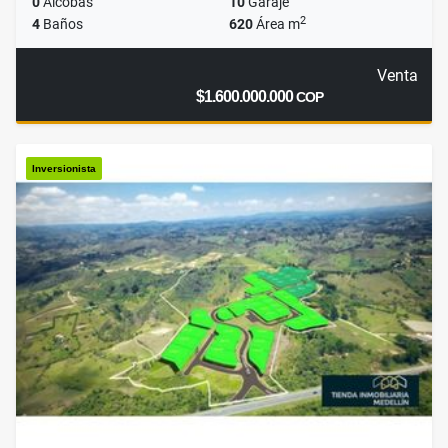
0
Alcobas
10
Garaje
2
4
Baños
620
Área m
Venta
$1.600.000.000
COP
Inversionista