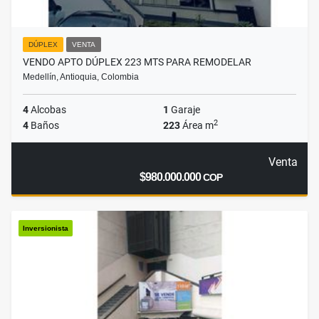
DÚPLEX
VENTA
VENDO APTO DÚPLEX 223 MTS PARA REMODELAR
Medellín, Antioquia, Colombia
4
Alcobas
1
Garaje
2
4
Baños
223
Área m
Venta
$980.000.000
COP
Inversionista