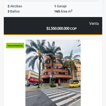
2
Alcobas
1
Garaje
2
3
Baños
160
Área m
Venta
$1.550.000.000
COP
Inversionista