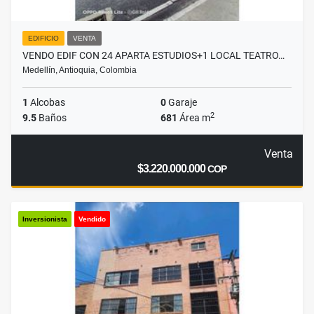
EDIFICIO
VENTA
VENDO EDIF CON 24 APARTA ESTUDIOS+1 LOCAL TEATRO…
Medellín, Antioquia, Colombia
1
Alcobas
0
Garaje
2
9.5
Baños
681
Área m
Venta
$3.220.000.000
COP
Inversionista
Vendido