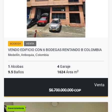
BODEGA
VENTA
VENDO EDIFICIO CON 6 BODEGAS RENTANDO B COLOMBIA
Medellín, Antioquia, Colombia
1
Alcobas
4
Garaje
2
9.5
Baños
1624
Área m
Venta
$6.700.000.000
COP
Inversionista