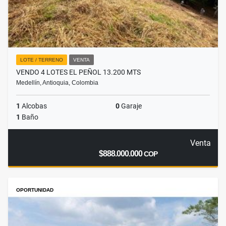
LOTE / TERRENO
VENTA
VENDO 4 LOTES EL PEÑOL 13.200 MTS
Medellín, Antioquia, Colombia
1
Alcobas
0
Garaje
1
Baño
Venta
$888.000.000
COP
OPORTUNIDAD