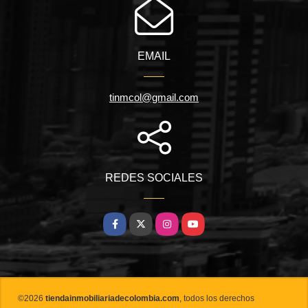
EMAIL
tinmcol@gmail.com
REDES SOCIALES
Facebook
X
Instagram
YouTube
©2026
tiendainmobiliariadecolombia.com
, todos los derechos