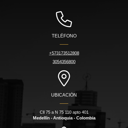
TELÉFONO
+573173512808
3054356800
UBICACIÓN
Cll 75 a N 75 110 apto 401
Medellín - Antioquia - Colombia