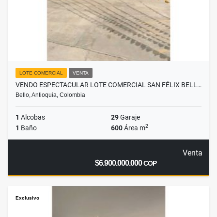
LOTE COMERCIAL
VENTA
VENDO ESPECTACULAR LOTE COMERCIAL SAN FÉLIX BELL…
Bello, Antioquia, Colombia
1
Alcobas
29
Garaje
2
1
Baño
600
Área m
Venta
$6.900.000.000
COP
Exclusivo