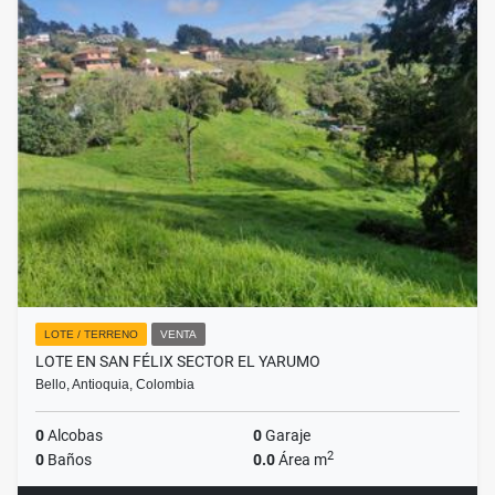
LOTE / TERRENO
VENTA
LOTE EN SAN FÉLIX SECTOR EL YARUMO
Bello, Antioquia, Colombia
0
Alcobas
0
Garaje
2
0
Baños
0.0
Área m