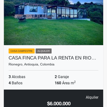
CASA CAMPESTRE
ALQUILER
CASA FINCA PARA LA RENTA EN RIO…
Rionegro, Antioquia, Colombia
3
Alcobas
2
Garaje
2
4
Baños
160
Área m
Alquiler
$6.000.000