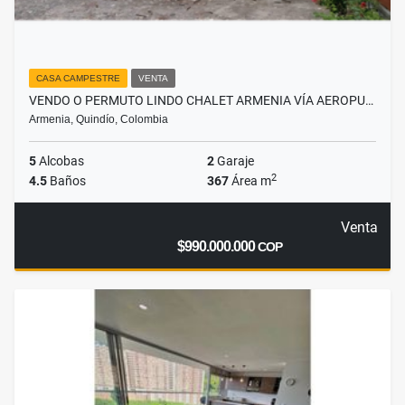
CASA CAMPESTRE
VENTA
VENDO O PERMUTO LINDO CHALET ARMENIA VÍA AEROPU…
Armenia, Quindío, Colombia
5
Alcobas
2
Garaje
2
4.5
Baños
367
Área m
Venta
$990.000.000
COP