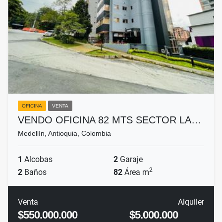
OFICINA
VENTA
VENDO OFICINA 82 MTS SECTOR LA…
Medellín, Antioquia, Colombia
1
Alcobas
2
Garaje
2
2
Baños
82
Área m
Venta
Alquiler
$550.000.000
$5.000.000