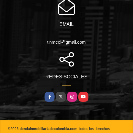
EMAIL
tinmcol@gmail.com
REDES SOCIALES
Facebook
X
Instagram
YouTube
©2026
tiendainmobiliariadecolombia.com
, todos los derechos