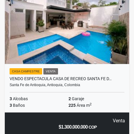
CASA CAMPESTRE
VENTA
VENDO ESPECTACULA CASA DE RECREO SANTA FE D…
Santa Fe de Antioquia, Antioquia, Colombia
3
Alcobas
2
Garaje
2
3
Baños
225
Área m
Venta
$1.300.000.000
COP