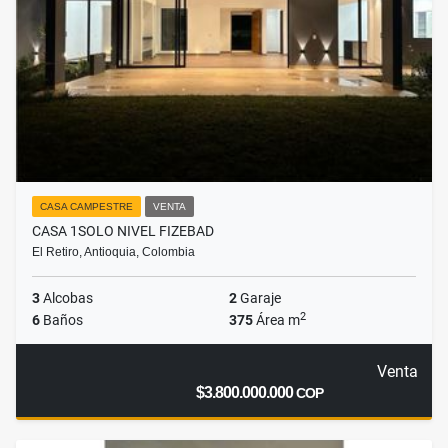
CASA CAMPESTRE
VENTA
CASA 1SOLO NIVEL FIZEBAD
El Retiro, Antioquia, Colombia
3
Alcobas
2
Garaje
2
6
Baños
375
Área m
Venta
$3.800.000.000
COP