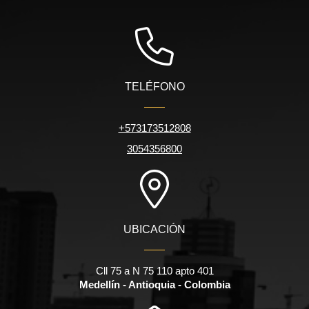
TELÉFONO
+573173512808
3054356800
UBICACIÓN
Cll 75 a N 75 110 apto 401
Medellín - Antioquia - Colombia