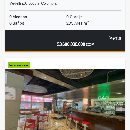
Medellín, Antioquia, Colombia
0
Alcobas
0
Garaje
2
0
Baños
275
Área m
Venta
$3.600.000.000
COP
Inversionista