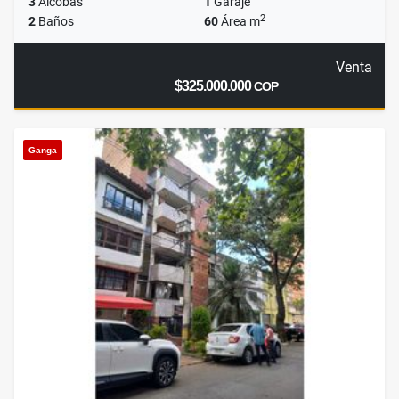
3
Alcobas
1
Garaje
2
2
Baños
60
Área m
Venta
$325.000.000
COP
Ganga