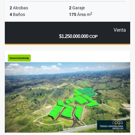
2
Alcobas
2
Garaje
2
4
Baños
175
Área m
Venta
$1.250.000.000
COP
Inversionista